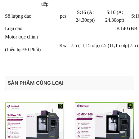
tiếp
S:16 (A:
S:16 (A:
Số lượng dao
pcs
S:1
24,30opt)
24,30opt)
Loại dao
BT40 (BB
Motor trục chính
Kw
7.5 (11,15 otp)
7.5 (11,15 otp)
7.5 
(Liên tục/30 Phút)
SẢN PHẨM CÙNG LOẠI