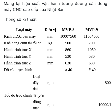
Mang lại hiệu suất vận hành tương đương các dòng
máy CNC cao cấp của Nhật Bản.
Thông số kĩ thuật
Loại máy
Đơn vị
MVP-8
MVP-9
Kích thước bàn máy
mm
1000*560
1150*560
Khả năng chịu tải tối đa
kg
500
700
Hành trình trục X
mm
860
1050
Hành trình trục Y
mm
530
530
Hành trình trục Z
mm
630
630
Độ côn trục chính
＃
40
＃
40
Loại
dây
rpm
800
đai
Tốc độ trục chính
Truyền
đồng
rpm
10000/
trực