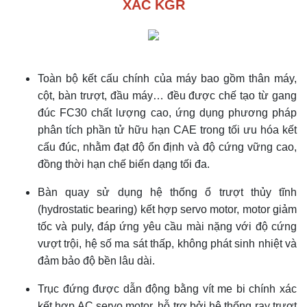
XÁC KGR
Toàn bộ kết cấu chính của máy bao gồm thân máy,
cột, bàn trượt, đầu máy… đều được chế tạo từ gang
đúc FC30 chất lượng cao, ứng dụng phương pháp
phân tích phần tử hữu hạn CAE trong tối ưu hóa kết
cấu đúc, nhằm đạt độ ổn định và độ cứng vững cao,
đồng thời hạn chế biến dạng tối đa.
Bàn quay sử dụng hệ thống ổ trượt thủy tĩnh
(hydrostatic bearing) kết hợp servo motor, motor giảm
tốc và puly, đáp ứng yêu cầu mài nặng với độ cứng
vượt trội, hệ số ma sát thấp, không phát sinh nhiệt và
đảm bảo độ bền lâu dài.
Trục đứng được dẫn động bằng vít me bi chính xác
kết hợp AC servo motor, hỗ trợ bởi hệ thống ray trượt