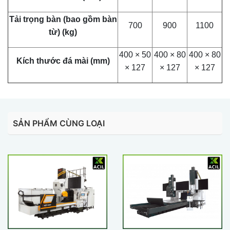
Tải trọng bàn (bao gồm bàn
700
900
1100
từ) (kg)
400 × 50
400 × 80
400 × 80
Kích thước đá mài (mm)
× 127
× 127
× 127
SẢN PHẨM CÙNG LOẠI