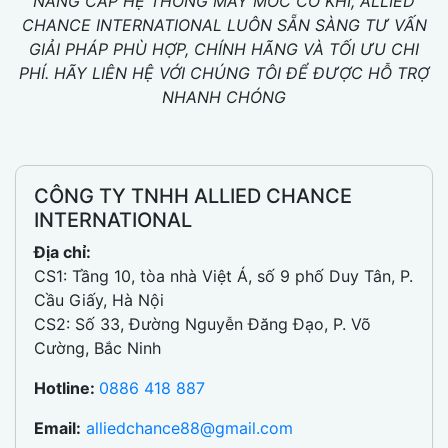
NÂNG CẤP HỆ THỐNG MÁY MÓC CƠ KHÍ, ALLIED
CHANCE INTERNATIONAL LUÔN SẴN SÀNG TƯ VẤN
GIẢI PHÁP PHÙ HỢP, CHÍNH HÃNG VÀ TỐI ƯU CHI
PHÍ. HÃY LIÊN HỆ VỚI CHÚNG TÔI ĐỂ ĐƯỢC HỖ TRỢ
NHANH CHÓNG
CÔNG TY TNHH ALLIED CHANCE
INTERNATIONAL
Địa chỉ:
CS1: Tầng 10, tòa nhà Việt Á, số 9 phố Duy Tân, P.
Cầu Giấy, Hà Nội
CS2: Số 33, Đường Nguyễn Đăng Đạo, P. Võ
Cường, Bắc Ninh
Hotline:
0886 418 887
Email:
alliedchance88@gmail.com