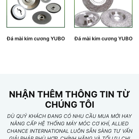
Đá mài kim cương YUBO
Đá mài kim cương YUBO
NHẬN THÊM THÔNG TIN TỪ
CHÚNG TÔI
DÙ QUÝ KHÁCH ĐANG CÓ NHU CẦU MUA MỚI HAY
NÂNG CẤP HỆ THỐNG MÁY MÓC CƠ KHÍ, ALLIED
CHANCE INTERNATIONAL LUÔN SẴN SÀNG TƯ VẤN
GIẢI PHÁP PHÙ HỢP, CHÍNH HÃNG VÀ TỐI ƯU CHI