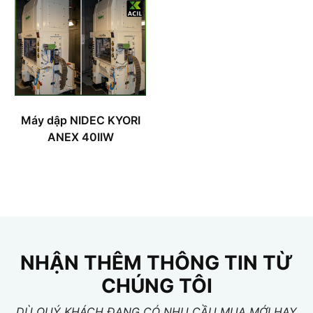
Máy dập NIDEC KYORI
ANEX 40IIW
NHẬN THÊM THÔNG TIN TỪ
CHÚNG TÔI
DÙ QUÝ KHÁCH ĐANG CÓ NHU CẦU MUA MỚI HAY