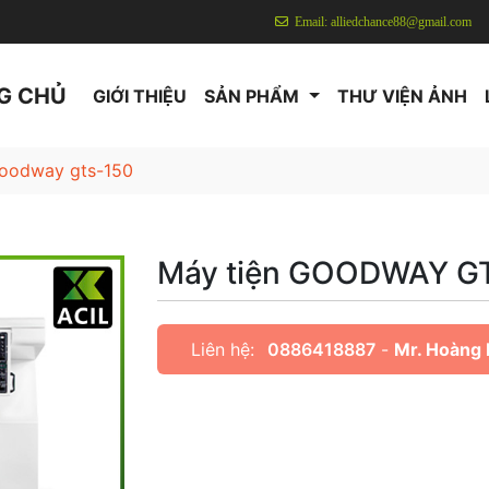
Email: alliedchance88@gmail.com
G CHỦ
GIỚI THIỆU
SẢN PHẨM
THƯ VIỆN ẢNH
goodway gts-150
Máy tiện GOODWAY G
Liên hệ:
0886418887
-
Mr. Hoàng