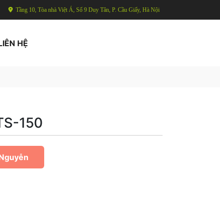
Tầng 10, Tòa nhà Việt Á, Số 9 Duy Tân, P. Cầu Giấy, Hà Nội
LIÊN HỆ
TS-150
 Nguyễn