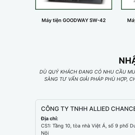
Máy tiện GOODWAY SW-42
Má
NHẬ
DÙ QUÝ KHÁCH ĐANG CÓ NHU CẦU MUA
SÀNG TƯ VẤN GIẢI PHÁP PHÙ HỢP, C
CÔNG TY TNHH ALLIED CHANC
Địa chỉ:
CS1: Tầng 10, tòa nhà Việt Á, số 9 phố D
Nội