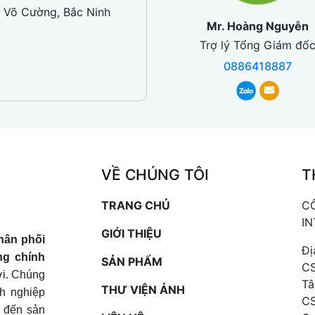
 Võ Cường, Bắc Ninh
Mr. Hoàng Nguyễn
Trợ lý Tổng Giám đố
0886418887
VỀ CHÚNG TÔI
T
TRANG CHỦ
C
I
GIỚI THIỆU
hân phối
Đị
ng chính
SẢN PHẨM
CS
iới. Chúng
Tâ
THƯ VIỆN ẢNH
nh nghiệp
CS
t đến sản