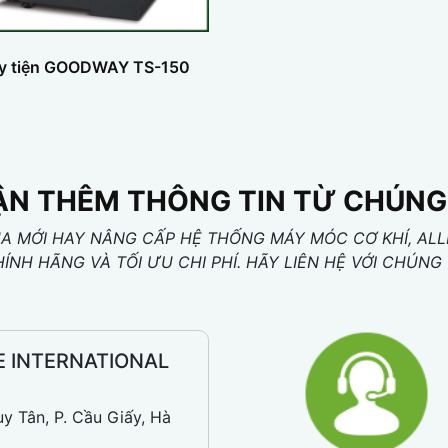
y tiện GOODWAY TS-150
N THÊM THÔNG TIN TỪ CHÚNG
 MỚI HAY NÂNG CẤP HỆ THỐNG MÁY MÓC CƠ KHÍ, ALL
HÍNH HÃNG VÀ TỐI ƯU CHI PHÍ. HÃY LIÊN HỆ VỚI CHÚ
E INTERNATIONAL
uy Tân, P. Cầu Giấy, Hà