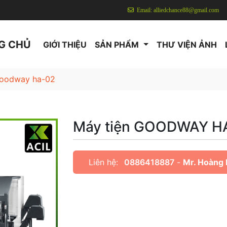
Email: alliedchance88@gmail.com
G CHỦ
GIỚI THIỆU
SẢN PHẨM
THƯ VIỆN ẢNH
goodway ha-02
Máy tiện GOODWAY H
Liên hệ:
0886418887
-
Mr. Hoàng