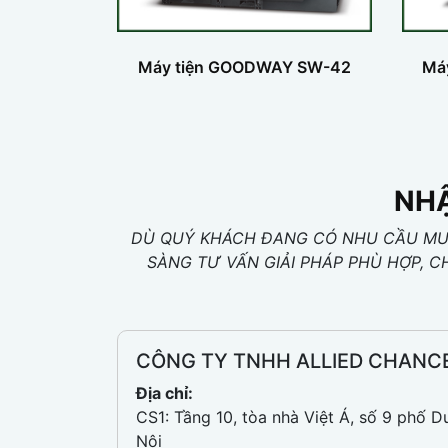
Máy tiện GOODWAY SW-42
Má
NHẬ
DÙ QUÝ KHÁCH ĐANG CÓ NHU CẦU MUA
SÀNG TƯ VẤN GIẢI PHÁP PHÙ HỢP, C
CÔNG TY TNHH ALLIED CHANC
Địa chỉ:
CS1: Tầng 10, tòa nhà Việt Á, số 9 phố D
Nội