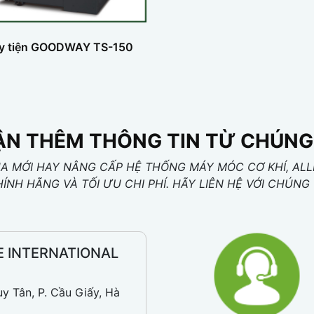
y tiện GOODWAY TS-150
N THÊM THÔNG TIN TỪ CHÚNG
 MỚI HAY NÂNG CẤP HỆ THỐNG MÁY MÓC CƠ KHÍ, ALL
HÍNH HÃNG VÀ TỐI ƯU CHI PHÍ. HÃY LIÊN HỆ VỚI CHÚ
E INTERNATIONAL
uy Tân, P. Cầu Giấy, Hà