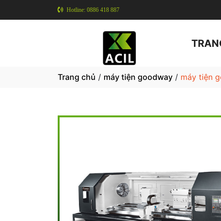
Hotline: 0886 418 887
TRAN
Trang chủ
/
máy tiện goodway
/
máy tiện 