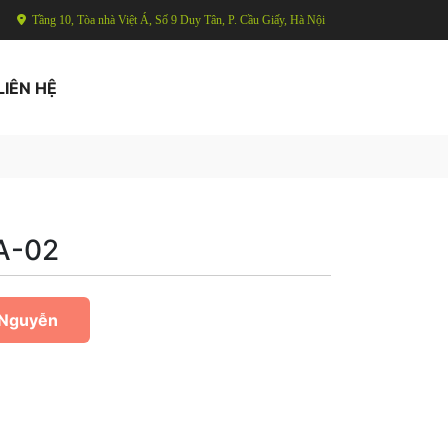
Tầng 10, Tòa nhà Việt Á, Số 9 Duy Tân, P. Cầu Giấy, Hà Nội
LIÊN HỆ
A-02
 Nguyễn