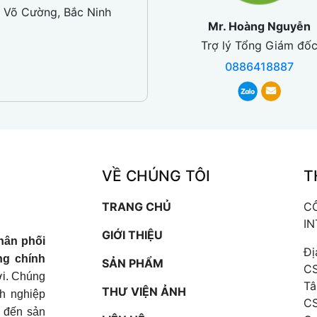
 Võ Cường, Bắc Ninh
Mr. Hoàng Nguyễn
Trợ lý Tổng Giám đố
0886418887
VỀ CHÚNG TÔI
T
TRANG CHỦ
C
I
GIỚI THIỆU
hân phối
Đị
ng chính
SẢN PHẨM
CS
iới. Chúng
Tâ
THƯ VIỆN ẢNH
nh nghiệp
CS
t đến sản