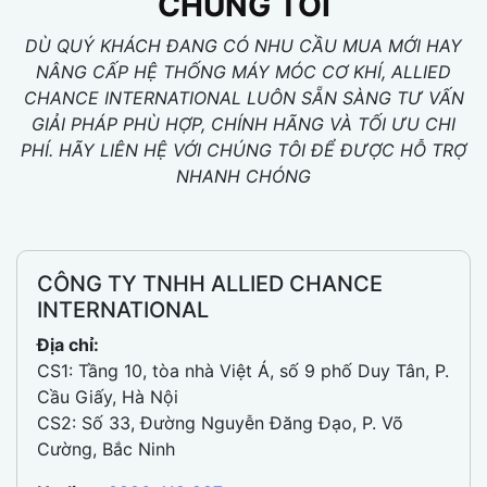
CHÚNG TÔI
DÙ QUÝ KHÁCH ĐANG CÓ NHU CẦU MUA MỚI HAY
NÂNG CẤP HỆ THỐNG MÁY MÓC CƠ KHÍ, ALLIED
CHANCE INTERNATIONAL LUÔN SẴN SÀNG TƯ VẤN
GIẢI PHÁP PHÙ HỢP, CHÍNH HÃNG VÀ TỐI ƯU CHI
PHÍ. HÃY LIÊN HỆ VỚI CHÚNG TÔI ĐỂ ĐƯỢC HỖ TRỢ
NHANH CHÓNG
CÔNG TY TNHH ALLIED CHANCE
INTERNATIONAL
Địa chỉ:
CS1: Tầng 10, tòa nhà Việt Á, số 9 phố Duy Tân, P.
Cầu Giấy, Hà Nội
CS2: Số 33, Đường Nguyễn Đăng Đạo, P. Võ
Cường, Bắc Ninh