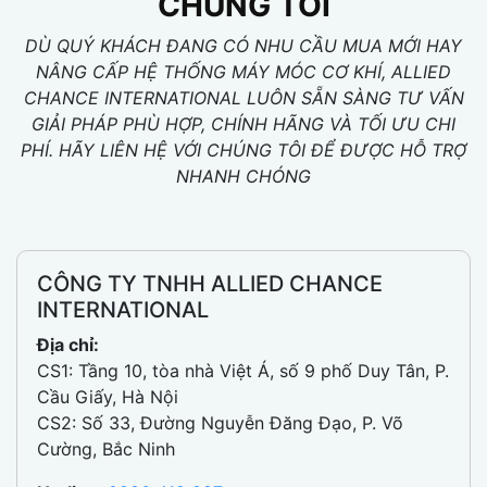
CHÚNG TÔI
DÙ QUÝ KHÁCH ĐANG CÓ NHU CẦU MUA MỚI HAY
NÂNG CẤP HỆ THỐNG MÁY MÓC CƠ KHÍ, ALLIED
CHANCE INTERNATIONAL LUÔN SẴN SÀNG TƯ VẤN
GIẢI PHÁP PHÙ HỢP, CHÍNH HÃNG VÀ TỐI ƯU CHI
PHÍ. HÃY LIÊN HỆ VỚI CHÚNG TÔI ĐỂ ĐƯỢC HỖ TRỢ
NHANH CHÓNG
CÔNG TY TNHH ALLIED CHANCE
INTERNATIONAL
Địa chỉ:
CS1: Tầng 10, tòa nhà Việt Á, số 9 phố Duy Tân, P.
Cầu Giấy, Hà Nội
CS2: Số 33, Đường Nguyễn Đăng Đạo, P. Võ
Cường, Bắc Ninh