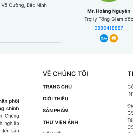
 Võ Cường, Bắc Ninh
Mr. Hoàng Nguyễn
Trợ lý Tổng Giám đố
0886418887
VỀ CHÚNG TÔI
T
TRANG CHỦ
C
I
GIỚI THIỆU
hân phối
Đị
ng chính
SẢN PHẨM
CS
iới. Chúng
Tâ
THƯ VIỆN ẢNH
nh nghiệp
CS
t đến sản