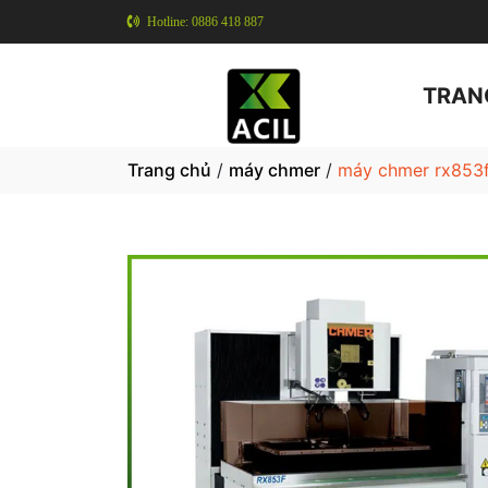
Hotline: 0886 418 887
TRAN
Trang chủ
/
máy chmer
/
máy chmer rx853