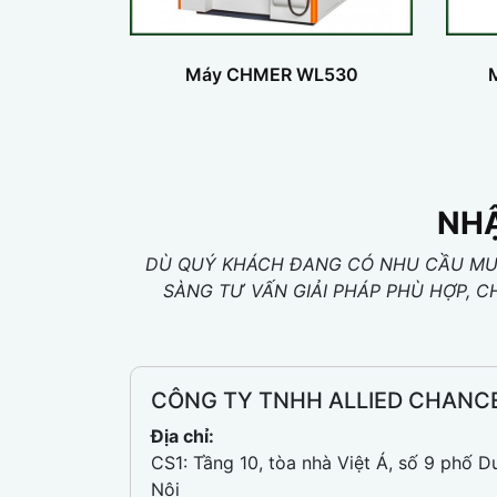
Máy CHMER WL530
NHẬ
DÙ QUÝ KHÁCH ĐANG CÓ NHU CẦU MUA
SÀNG TƯ VẤN GIẢI PHÁP PHÙ HỢP, C
CÔNG TY TNHH ALLIED CHANC
Địa chỉ:
CS1: Tầng 10, tòa nhà Việt Á, số 9 phố D
Nội