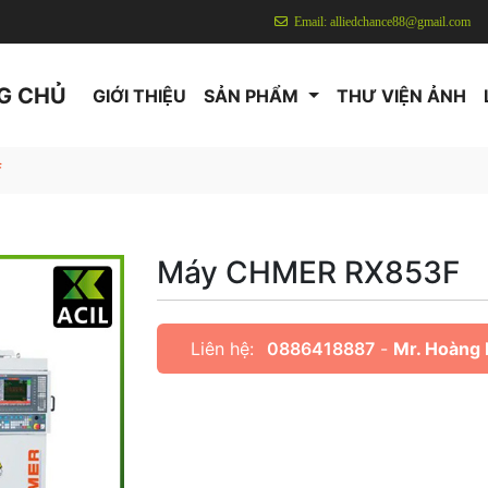
Email: alliedchance88@gmail.com
G CHỦ
GIỚI THIỆU
SẢN PHẨM
THƯ VIỆN ẢNH
f
Máy CHMER RX853F
Liên hệ:
0886418887
-
Mr. Hoàng