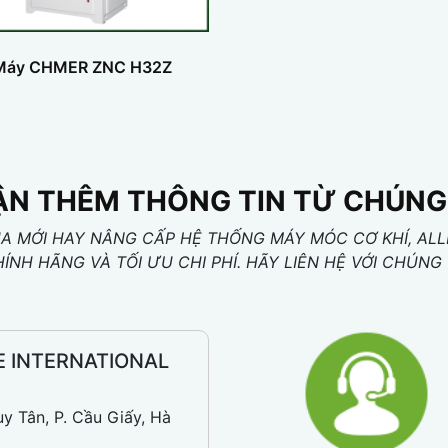
Máy CHMER ZNC H32Z
N THÊM THÔNG TIN TỪ CHÚNG
 MỚI HAY NÂNG CẤP HỆ THỐNG MÁY MÓC CƠ KHÍ, ALL
HÍNH HÃNG VÀ TỐI ƯU CHI PHÍ. HÃY LIÊN HỆ VỚI CHÚ
E INTERNATIONAL
uy Tân, P. Cầu Giấy, Hà