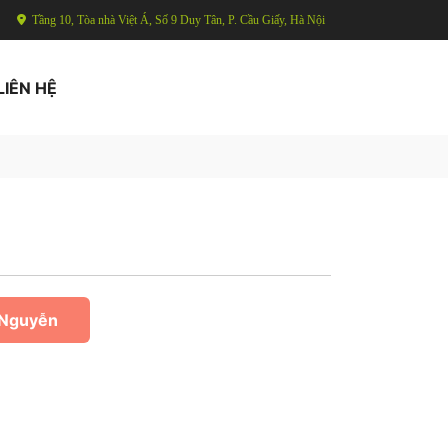
Tầng 10, Tòa nhà Việt Á, Số 9 Duy Tân, P. Cầu Giấy, Hà Nội
LIÊN HỆ
 Nguyễn