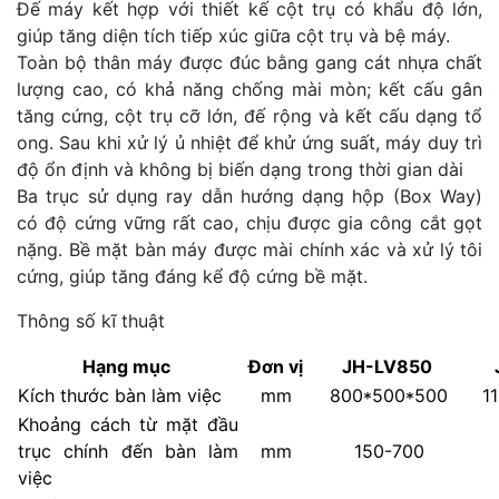
Đế máy kết hợp với thiết kế cột trụ có khẩu độ lớn,
giúp tăng diện tích tiếp xúc giữa cột trụ và bệ máy.
Toàn bộ thân máy được đúc bằng gang cát nhựa chất
lượng cao, có khả năng chống mài mòn; kết cấu gân
tăng cứng, cột trụ cỡ lớn, đế rộng và kết cấu dạng tổ
ong. Sau khi xử lý ủ nhiệt để khử ứng suất, máy duy trì
độ ổn định và không bị biến dạng trong thời gian dài
Ba trục sử dụng ray dẫn hướng dạng hộp (Box Way)
có độ cứng vững rất cao, chịu được gia công cắt gọt
nặng. Bề mặt bàn máy được mài chính xác và xử lý tôi
cứng, giúp tăng đáng kể độ cứng bề mặt.
Thông số kĩ thuật
Hạng mục
Đơn vị
JH-LV850
Kích thước bàn làm việc
mm
800*500*500
1
Khoảng cách từ mặt đầu
trục chính đến bàn làm
mm
150-700
việc