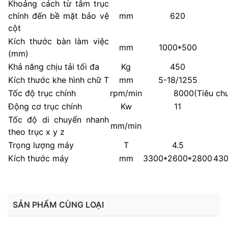
Khoảng cách từ tâm trục
chính đến bề mặt bảo vệ
mm
620
cột
Kích thước bàn làm việc
mm
1000*500
(mm)
Khả năng chịu tải tối đa
Kg
450
Kích thước khe hình chữ T
mm
5-18/1255
Tốc độ trục chính
rpm/min
8000(Tiêu ch
Động cơ trục chính
Kw
11
Tốc độ di chuyển nhanh
mm/min
theo trục x y z
Trọng lượng máy
T
4.5
Kích thước máy
mm
3300*2600*2800
43
SẢN PHẨM CÙNG LOẠI