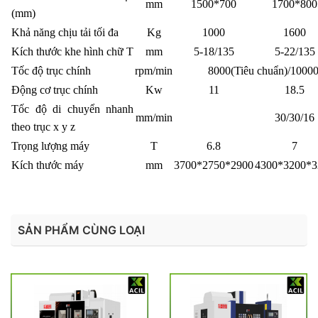
mm
1500*700
1700*800
(mm)
Khả năng chịu tải tối đa
Kg
1000
1600
Kích thước khe hình chữ T
mm
5-18/135
5-22/135
Tốc độ trục chính
rpm/min
8000(Tiêu chuẩn)/1000
Động cơ trục chính
Kw
11
18.5
Tốc độ di chuyển nhanh
mm/min
30/30/16
theo trục x y z
Trọng lượng máy
T
6.8
7
Kích thước máy
mm
3700*2750*2900
4300*3200*3
SẢN PHẨM CÙNG LOẠI