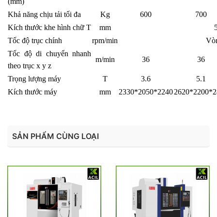
(mm)
Khả năng chịu tải tối đa
Kg
600
700
Kích thước khe hình chữ T
mm
Tốc độ trục chính
rpm/min
Vòn
Tốc độ di chuyển nhanh
m/min
36
36
theo trục x y z
Trọng lượng máy
T
3.6
5.1
Kích thước máy
mm
2330*2050*2240
2620*2200*2
SẢN PHẨM CÙNG LOẠI