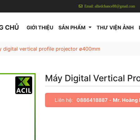
Email: alliedchance88@gmail.com
G CHỦ
GIỚI THIỆU
SẢN PHẨM
THƯ VIỆN ẢNH
 digital vertical profile projector ø400mm
Máy Digital Vertical P
Liên hệ:
0886418887
-
Mr. Hoàng