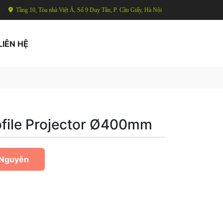
Tầng 10, Tòa nhà Việt Á, Số 9 Duy Tân, P. Cầu Giấy, Hà Nội
LIÊN HỆ
rofile Projector Ø400mm
 Nguyễn