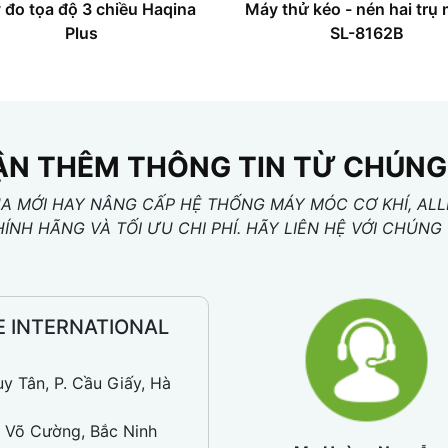
 đo tọa độ 3 chiều Haqina
Máy thử kéo - nén hai trụ
Plus
SL-8162B
N THÊM THÔNG TIN TỪ CHÚNG
 MỚI HAY NÂNG CẤP HỆ THỐNG MÁY MÓC CƠ KHÍ, ALL
HÍNH HÃNG VÀ TỐI ƯU CHI PHÍ. HÃY LIÊN HỆ VỚI CHÚ
E INTERNATIONAL
uy Tân, P. Cầu Giấy, Hà
 Võ Cường, Bắc Ninh