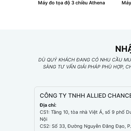
Máy đo tọa độ 3 chiều Athena
Máy
NHẬ
DÙ QUÝ KHÁCH ĐANG CÓ NHU CẦU MUA
SÀNG TƯ VẤN GIẢI PHÁP PHÙ HỢP, C
CÔNG TY TNHH ALLIED CHANC
Địa chỉ:
CS1: Tầng 10, tòa nhà Việt Á, số 9 phố D
Nội
CS2: Số 33, Đường Nguyễn Đăng Đạo, P.