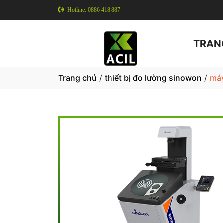
Hotline: 0886 418 887
TRAN
Trang chủ
/
thiết bị đo lường sinowon
/
máy