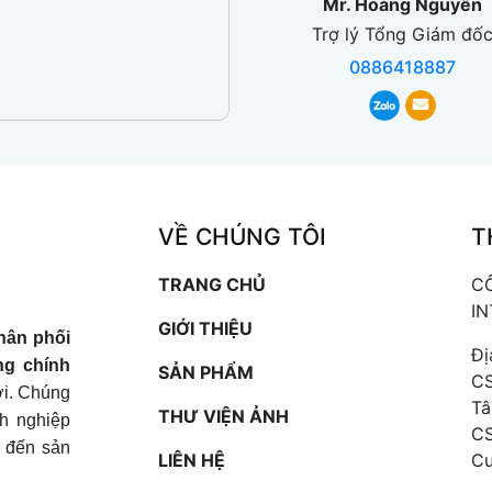
Mr. Hoàng Nguyễn
Trợ lý Tổng Giám đố
0886418887
VỀ CHÚNG TÔI
T
TRANG CHỦ
C
I
GIỚI THIỆU
hân phối
Đị
ng chính
SẢN PHẨM
CS
iới. Chúng
Tâ
THƯ VIỆN ẢNH
nh nghiệp
CS
t đến sản
LIÊN HỆ
Cư