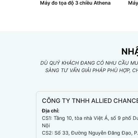
Máy đo tọa độ 3 chiều Athena
Máy
NHẬ
DÙ QUÝ KHÁCH ĐANG CÓ NHU CẦU MUA
SÀNG TƯ VẤN GIẢI PHÁP PHÙ HỢP, C
CÔNG TY TNHH ALLIED CHANC
Địa chỉ:
CS1: Tầng 10, tòa nhà Việt Á, số 9 phố D
Nội
CS2: Số 33, Đường Nguyễn Đăng Đạo, P.