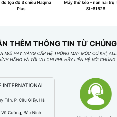
 đo tọa độ 3 chiều Haqina
Máy thử kéo - nén hai trụ
Plus
SL-8162B
N THÊM THÔNG TIN TỪ CHÚNG
 MỚI HAY NÂNG CẤP HỆ THỐNG MÁY MÓC CƠ KHÍ, ALL
HÍNH HÃNG VÀ TỐI ƯU CHI PHÍ. HÃY LIÊN HỆ VỚI CHÚ
E INTERNATIONAL
uy Tân, P. Cầu Giấy, Hà
 Võ Cường, Bắc Ninh