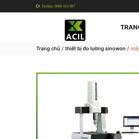
Hotline: 0886 418 887
TRAN
Trang chủ
/
thiết bị đo lường sinowon
/
máy