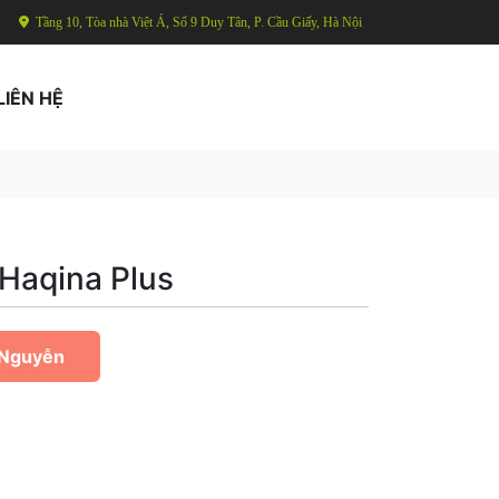
Tầng 10, Tòa nhà Việt Á, Số 9 Duy Tân, P. Cầu Giấy, Hà Nội
LIÊN HỆ
 Haqina Plus
 Nguyễn