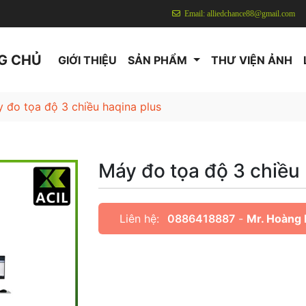
Email: alliedchance88@gmail.com
G CHỦ
GIỚI THIỆU
SẢN PHẨM
THƯ VIỆN ẢNH
 đo tọa độ 3 chiều haqina plus
Máy đo tọa độ 3 chiều
Liên hệ:
0886418887
-
Mr. Hoàng