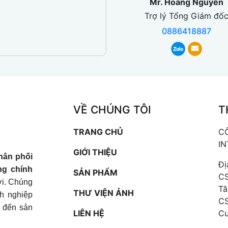
Mr. Hoàng Nguyễn
Trợ lý Tổng Giám đố
0886418887
VỀ CHÚNG TÔI
T
TRANG CHỦ
C
I
GIỚI THIỆU
hân phối
Đị
ng chính
SẢN PHẨM
CS
iới. Chúng
Tâ
THƯ VIỆN ẢNH
nh nghiệp
CS
t đến sản
LIÊN HỆ
Cư